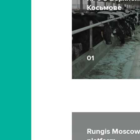
Косьмове
01
Rungis Moscow